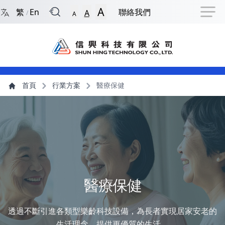
回到首頁
捷徑選項
跳到捷徑選項
跳到主導航選單
跳至主內容
跳到頁尾
A
繁
En
聯絡我們
A
/
A
主導航選單
主內容
首頁
行業方案
醫療保健
醫療保健
透過不斷引進各類型樂齡科技設備，為長者實現居家安老的
生活理念，提供更優質的生活。