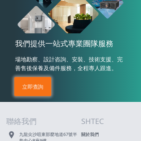
我們提供一站式專業團隊服務
場地勘察、設計咨詢、安裝、技術支援、完
善售後保養及備件服務，全程專人跟進。
立即查詢
聯絡我們
SHTEC
網站指南
九龍尖沙咀東部麼地道67號半
關於我們
島中心B座9樓