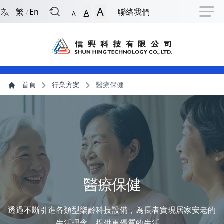
回到首頁
捷徑選項
跳到捷徑選項
跳到主導航選單
跳至主內容
跳到頁尾
A
繁
En
聯絡我們
A
/
A
主導航選單
主內容
首頁
行業方案
醫療保健
醫療保健
透過不斷引進各類型樂齡科技設備，為長者實現居家安老的
生活理念，提供更優質的生活。