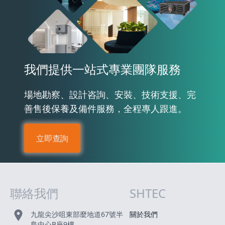
我們提供一站式專業團隊服務
場地勘察、設計咨詢、安裝、技術支援、完
善售後保養及備件服務，全程專人跟進。
立即查詢
聯絡我們
SHTEC
網站指南
九龍尖沙咀東部麼地道67號半
關於我們
島中心B座9樓