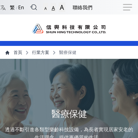
回到首頁
捷徑選項
跳到捷徑選項
跳到主導航選單
跳至主內容
跳到頁尾
A
繁
En
聯絡我們
A
/
A
主導航選單
主內容
首頁
行業方案
醫療保健
醫療保健
透過不斷引進各類型樂齡科技設備，為長者實現居家安老的
生活理念，提供更優質的生活。