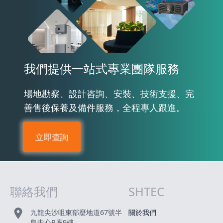
我們提供一站式專業團隊服務
場地勘察、設計咨詢、安裝、技術支援、完
善售後保養及備件服務，全程專人跟進。
立即查詢
聯絡我們
SHTEC
網站指南
九龍尖沙咀東部麼地道67號半
關於我們
島中心B座9樓