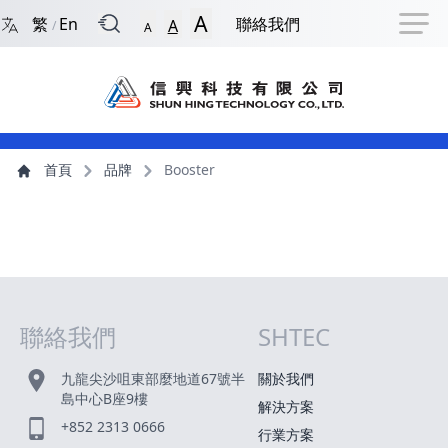
回到首頁
捷徑選項
跳到捷徑選項
跳到主導航選單
跳至主內容
跳到頁尾
A
繁
En
聯絡我們
A
/
A
主導航選單
主內容
首頁
品牌
Booster
聯絡我們
SHTEC
網站指南
九龍尖沙咀東部麼地道67號半
關於我們
島中心B座9樓
解決方案
+852 2313 0666
行業方案