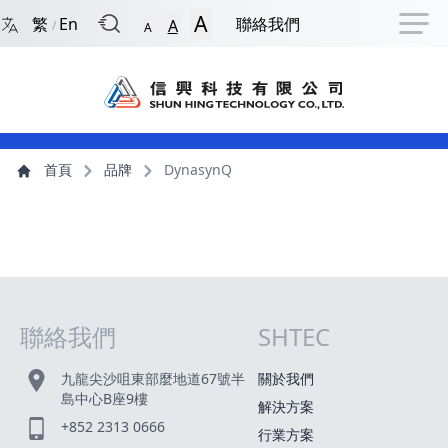
回到首頁
捷徑選項
跳到捷徑選項
跳到主導航選單
跳至主內容
跳到頁尾
A
繁
En
聯絡我們
A
/
A
主導航選單
主內容
首頁
品牌
DynasynQ
聯絡我們
SHTEC
網站指南
九龍尖沙咀東部麼地道67號半
關於我們
島中心B座9樓
解決方案
+852 2313 0666
行業方案