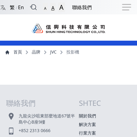
回到首頁
捷徑選項
跳到捷徑選項
跳到主導航選單
跳至主內容
跳到頁尾
A
繁
En
聯絡我們
A
/
A
主導航選單
主內容
首頁
品牌
JVC
投影機
聯絡我們
SHTEC
網站指南
九龍尖沙咀東部麼地道67號半
關於我們
島中心B座9樓
解決方案
+852 2313 0666
行業方案