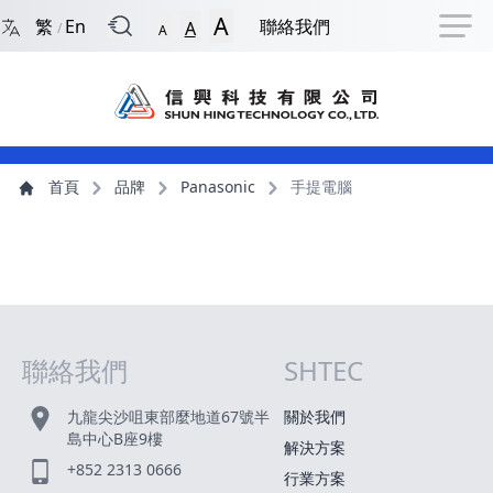
回到首頁
捷徑選項
跳到捷徑選項
跳到主導航選單
跳至主內容
跳到頁尾
A
繁
En
聯絡我們
A
/
A
主導航選單
主內容
首頁
品牌
Panasonic
手提電腦
聯絡我們
SHTEC
網站指南
九龍尖沙咀東部麼地道67號半
關於我們
島中心B座9樓
解決方案
+852 2313 0666
行業方案