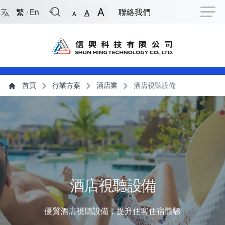
回到首頁
捷徑選項
跳到捷徑選項
跳到主導航選單
跳至主內容
跳到頁尾
A
繁
En
聯絡我們
A
/
A
主導航選單
主內容
首頁
行業方案
酒店業
酒店視聽設備
酒店視聽設備
優質酒店視聽設備，提升住客住宿體驗