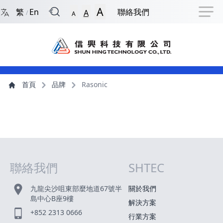
回到首頁
捷徑選項
跳到捷徑選項
跳到主導航選單
跳至主內容
跳到頁尾
A
繁
En
聯絡我們
A
/
A
主導航選單
主內容
首頁
品牌
Rasonic
聯絡我們
SHTEC
網站指南
九龍尖沙咀東部麼地道67號半
關於我們
島中心B座9樓
解決方案
+852 2313 0666
行業方案