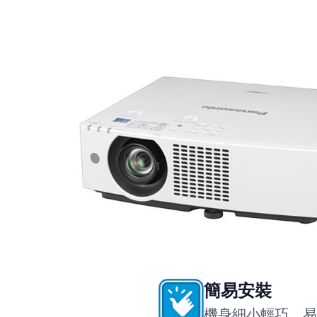
簡易安裝
機身細小輕巧，易