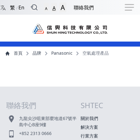
回到首頁
捷徑選項
跳到捷徑選項
跳到主導航選單
跳至主內容
跳到頁尾
A
繁
En
聯絡我們
A
/
A
主導航選單
主內容
首頁
品牌
Panasonic
空氣處理產品
聯絡我們
SHTEC
網站指南
九龍尖沙咀東部麼地道67號半
關於我們
島中心B座9樓
解決方案
+852 2313 0666
行業方案