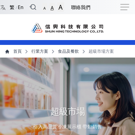
回到首頁
捷徑選項
跳到捷徑選項
跳到主導航選單
跳至主內容
跳到頁尾
A
繁
En
聯絡我們
A
/
A
主導航選單
主內容
首頁
行業方案
食品及餐飲
超級市場方案
超級市場
引入高品質冷凍展示櫃 帶動銷售