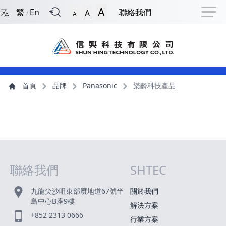
回到首頁
捷徑選項
跳到捷徑選項
跳到主導航選單
跳至主內容
跳到頁尾
A
繁
En
聯絡我們
A
/
A
主導航選單
主內容
首頁
品牌
Panasonic
樂齡科技產品
聯絡我們
SHTEC
網站指南
九龍尖沙咀東部麼地道67號半
關於我們
島中心B座9樓
解決方案
+852 2313 0666
行業方案