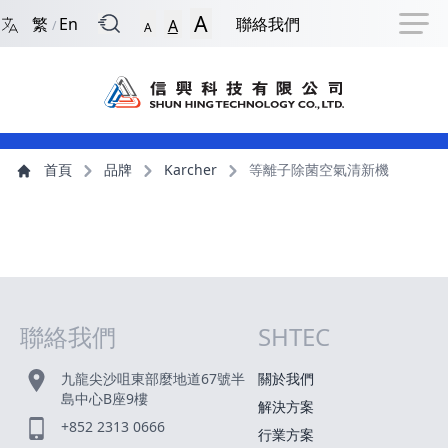
回到首頁
捷徑選項
跳到捷徑選項
跳到主導航選單
跳至主內容
跳到頁尾
A
繁
En
聯絡我們
A
/
A
主導航選單
主內容
首頁
品牌
Karcher
等離子除菌空氣清新機
聯絡我們
SHTEC
網站指南
九龍尖沙咀東部麼地道67號半
關於我們
島中心B座9樓
解決方案
+852 2313 0666
行業方案