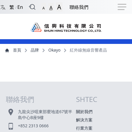
回到首頁
捷徑選項
跳到捷徑選項
跳到主導航選單
跳至主內容
跳到頁尾
A
繁
En
聯絡我們
A
/
A
主導航選單
主內容
首頁
品牌
Okayo
紅外線無線音響產品
聯絡我們
SHTEC
網站指南
九龍尖沙咀東部麼地道67號半
關於我們
島中心B座9樓
解決方案
+852 2313 0666
行業方案