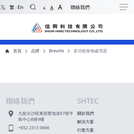
回到首頁
捷徑選項
跳到捷徑選項
跳到主導航選單
跳至主內容
跳到頁尾
A
繁
En
聯絡我們
A
/
A
主導航選單
主內容
首頁
品牌
Breville
多功能食物處理器
聯絡我們
SHTEC
網站指南
九龍尖沙咀東部麼地道67號半
關於我們
島中心B座9樓
解決方案
+852 2313 0666
行業方案