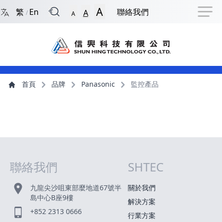
回到首頁
捷徑選項
跳到捷徑選項
跳到主導航選單
跳至主內容
跳到頁尾
A
繁
En
聯絡我們
A
/
A
主導航選單
主內容
首頁
品牌
Panasonic
監控產品
聯絡我們
SHTEC
網站指南
九龍尖沙咀東部麼地道67號半
關於我們
島中心B座9樓
解決方案
+852 2313 0666
行業方案