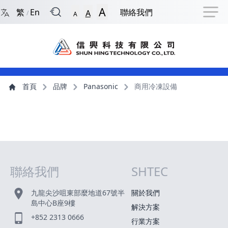
回到首頁
捷徑選項
跳到捷徑選項
跳到主導航選單
跳至主內容
跳到頁尾
A
繁
En
聯絡我們
A
/
A
主導航選單
主內容
首頁
品牌
Panasonic
商用冷凍設備
聯絡我們
SHTEC
網站指南
九龍尖沙咀東部麼地道67號半
關於我們
島中心B座9樓
解決方案
+852 2313 0666
行業方案