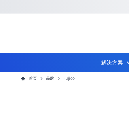
回到首頁
捷徑選項
跳到捷徑選項
跳到主導航選單
跳至主內容
跳到頁尾
主導航選單
解決方案
主內容
首頁
品牌
Fujico