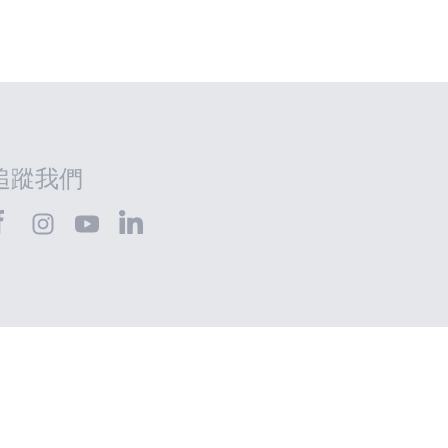
追蹤我們
HTEC@Facebook
SHTEC@LinkedIn
SHTEC@Instagram
SHTEC@YouTube