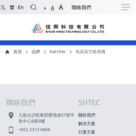
回到首頁
捷徑選項
跳到捷徑選項
跳到主導航選單
跳至主內容
跳到頁尾
A
繁
En
聯絡我們
A
/
A
主導航選單
主內容
首頁
品牌
Karcher
無線真空吸塵機
聯絡我們
SHTEC
網站指南
九龍尖沙咀東部麼地道67號半
關於我們
島中心B座9樓
解決方案
+852 2313 0666
行業方案