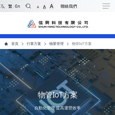
回到首頁
捷徑選項
跳到捷徑選項
跳到主導航選單
跳至主內容
跳到頁尾
A
繁
En
聯絡我們
A
/
A
主導航選單
主內容
首頁
行業方案
物業管理
物管IoT方案
物管IoT方案
自動化管理 提高運營效率