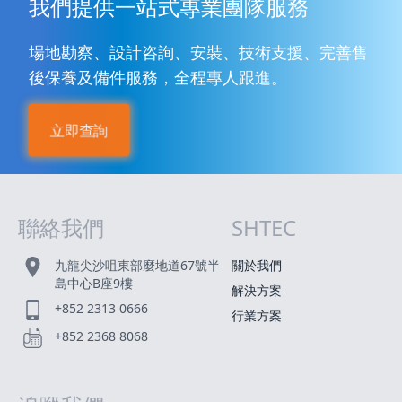
我們提供一站式專業團隊服務
場地勘察、設計咨詢、安裝、技術支援、完善售
後保養及備件服務，全程專人跟進。
立即查詢
聯絡我們
SHTEC
網站指南
九龍尖沙咀東部麼地道67號半
關於我們
島中心B座9樓
解決方案
+852 2313 0666
行業方案
+852 2368 8068