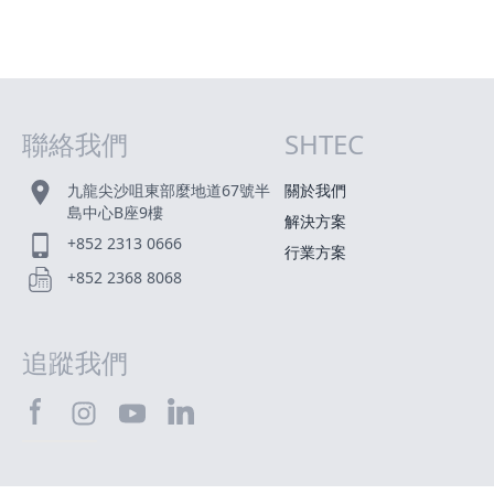
聯絡我們
SHTEC
網站指南
九龍尖沙咀東部麼地道67號半
關於我們
島中心B座9樓
解決方案
+852 2313 0666
行業方案
+852 2368 8068
追蹤我們
SHTEC@Facebook
SHTEC@LinkedIn
SHTEC@Instagram
SHTEC@YouTube