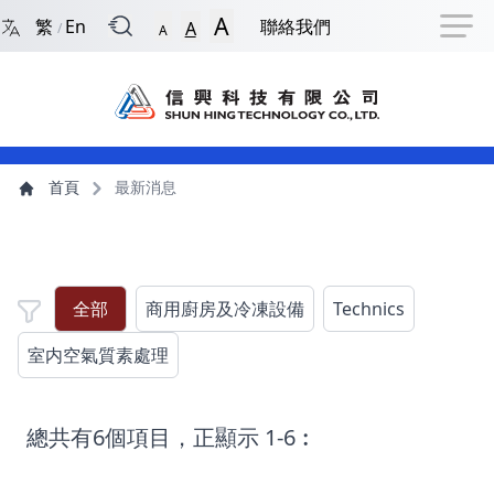
回到首頁
捷徑選項
跳到捷徑選項
跳到主導航選單
跳至主內容
跳到頁尾
A
繁
En
聯絡我們
A
/
A
主導航選單
主內容
首頁
最新消息
全部
商用廚房及冷凍設備
Technics
室内空氣質素處理
總共有6個項目，正顯示 1-6︰