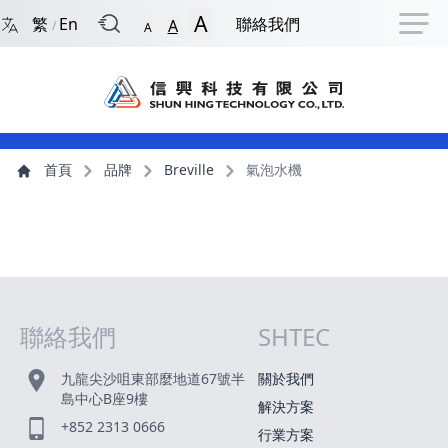
回到首頁
捷徑選項
跳到捷徑選項
跳到主導航選單
跳至主內容
跳到頁尾
A
繁
En
聯絡我們
A
/
A
主導航選單
主內容
首頁
品牌
Breville
氣泡水機
聯絡我們
SHTEC
網站指南
九龍尖沙咀東部麼地道67號半
關於我們
島中心B座9樓
解決方案
+852 2313 0666
行業方案