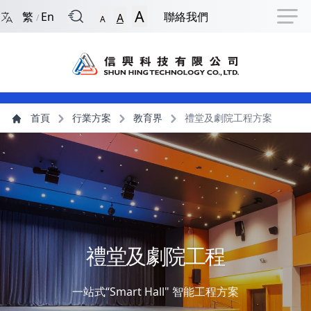
回到首頁
捷徑選項
跳到捷徑選項
跳到主導航選單
跳至主內容
跳到頁尾
A
繁
En
聯絡我們
A
/
A
主導航選單
主內容
首頁
行業方案
教育界
禮堂及劇院工程方案
禮堂及劇院工程
一站式“Smart Hall" 智能工程方案