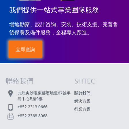
我們提供一站式專業團隊服務
場地勘察、設計咨詢、安裝、技術支援、完善售
後保養及備件服務，全程專人跟進。
立即查詢
聯絡我們
SHTEC
網站指南
九龍尖沙咀東部麼地道67號半
關於我們
島中心B座9樓
解決方案
+852 2313 0666
行業方案
+852 2368 8068