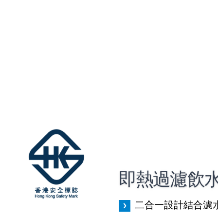
即熱過濾飲
二合一設計結合濾