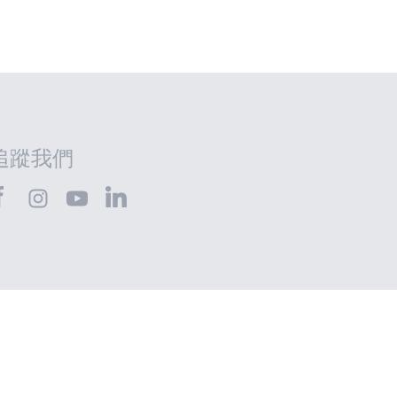
追蹤我們
HTEC@Facebook
SHTEC@LinkedIn
SHTEC@Instagram
SHTEC@YouTube