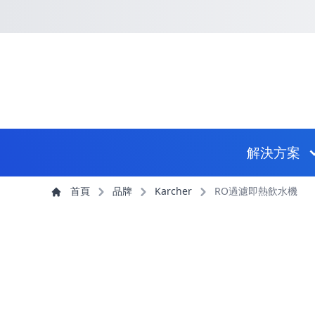
回到首頁
捷徑選項
跳到捷徑選項
跳到主導航選單
跳至主內容
跳到頁尾
主導航選單
解決方案
主內容
首頁
品牌
Karcher
RO過濾即熱飲水機