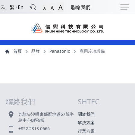
回到首頁
捷徑選項
跳到捷徑選項
跳到主導航選單
跳至主內容
跳到頁尾
A
繁
En
聯絡我們
A
/
A
主導航選單
主內容
首頁
品牌
Panasonic
商用冷凍設備
聯絡我們
SHTEC
網站指南
九龍尖沙咀東部麼地道67號半
關於我們
島中心B座9樓
解決方案
+852 2313 0666
行業方案