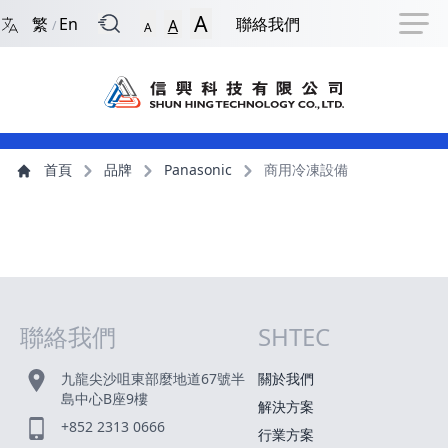
回到首頁
捷徑選項
跳到捷徑選項
跳到主導航選單
跳至主內容
跳到頁尾
A
繁
En
聯絡我們
A
/
A
主導航選單
主內容
首頁
品牌
Panasonic
商用冷凍設備
聯絡我們
SHTEC
網站指南
九龍尖沙咀東部麼地道67號半
關於我們
島中心B座9樓
解決方案
+852 2313 0666
行業方案