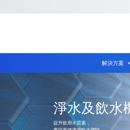
回到首頁
捷徑選項
跳到捷徑選項
跳到主導航選單
跳至主內容
跳到頁尾
主導航選單
解決方案
信興科技有限公司 - 主頁
主內容
淨水及飲水
提升飲用水質素，
實現更健康的飲水體驗