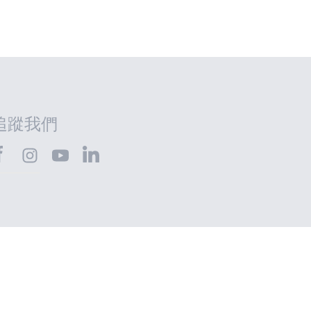
追蹤我們
HTEC@Facebook
SHTEC@LinkedIn
SHTEC@Instagram
SHTEC@YouTube