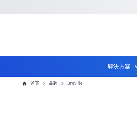
回到首頁
捷徑選項
跳到捷徑選項
跳到主導航選單
跳至主內容
跳到頁尾
主導航選單
解決方案
主內容
首頁
品牌
Breville