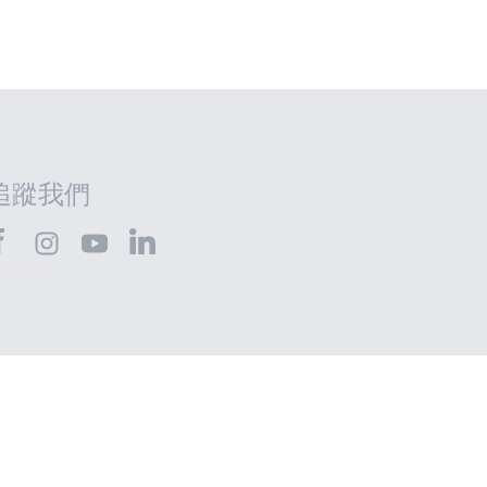
追蹤我們
HTEC@Facebook
SHTEC@LinkedIn
SHTEC@Instagram
SHTEC@YouTube