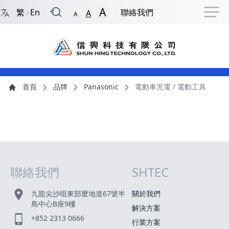
回到首頁
捷徑選項
跳到捷徑選項
跳到主導航選單
跳至主內容
跳到頁尾
A
繁
En
聯絡我們
A
/
A
主導航選單
主內容
首頁
品牌
Panasonic
電動車充電 / 電動工具
聯絡我們
SHTEC
網站指南
九龍尖沙咀東部麼地道67號半
關於我們
島中心B座9樓
解決方案
+852 2313 0666
行業方案