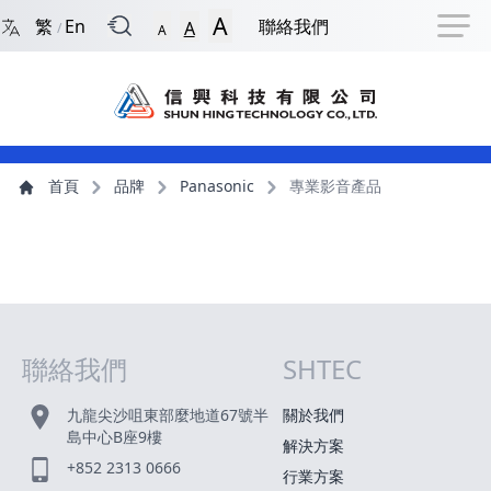
回到首頁
捷徑選項
跳到捷徑選項
跳到主導航選單
跳至主內容
跳到頁尾
A
繁
En
聯絡我們
A
/
A
主導航選單
主內容
首頁
品牌
Panasonic
專業影音產品
聯絡我們
SHTEC
網站指南
九龍尖沙咀東部麼地道67號半
關於我們
島中心B座9樓
解決方案
+852 2313 0666
行業方案