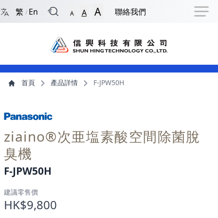
回到首頁
捷徑選項
跳到捷徑選項
跳到主導航選單
跳至主內容
跳到頁尾
A
繁
En
聯絡我們
A
/
A
主導航選單
主內容
首頁
產品詳情
F-JPW50H
ziaino®次亜塩素酸空間除菌脫
臭機
F-JPW50H
FJPW50H
建議零售價
HK$9,800