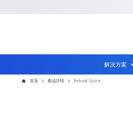
回到首頁
捷徑選項
跳到捷徑選項
跳到主導航選單
跳至主內容
跳到頁尾
主導航選單
解決方案
主內容
首頁
產品詳情
Reboot Space