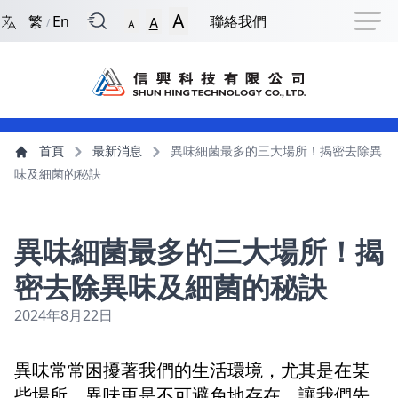
回到首頁
捷徑選項
跳到捷徑選項
跳到主導航選單
跳至主內容
跳到頁尾
A
繁
En
聯絡我們
A
/
A
主導航選單
主內容
首頁
最新消息
異味細菌最多的三大場所！揭密去除異
味及細菌的秘訣
異味細菌最多的三大場所！揭
密去除異味及細菌的秘訣
2024年8月22日
異味常常困擾著我們的生活環境，尤其是在某
些場所，異味更是不可避免地存在。讓我們先